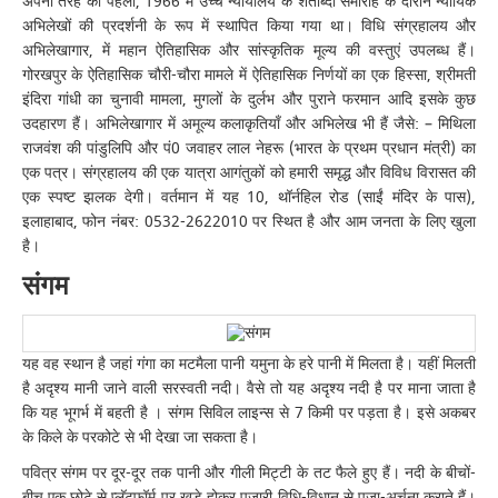
अपनी तरह का पहला, 1966 में उच्च न्यायालय के शताब्दी समारोह के दौरान न्यायिक
अभिलेखों की प्रदर्शनी के रूप में स्थापित किया गया था। विधि संग्रहालय और
अभिलेखागार, में महान ऐतिहासिक और सांस्कृतिक मूल्य की वस्तुएं उपलब्ध हैं।
गोरखपुर के ऐतिहासिक चौरी-चौरा मामले में ऐतिहासिक निर्णयों का एक हिस्सा, श्रीमती
इंदिरा गांधी का चुनावी मामला, मुगलों के दुर्लभ और पुराने फरमान आदि इसके कुछ
उदहारण हैं। अभिलेखागार में अमूल्य कलाकृतियाँ और अभिलेख भी हैं जैसे: – मिथिला
राजवंश की पांडुलिपि और पं0 जवाहर लाल नेहरू (भारत के प्रथम प्रधान मंत्री) का
एक पत्र। संग्रहालय की एक यात्रा आगंतुकों को हमारी समृद्ध और विविध विरासत की
एक स्पष्ट झलक देगी। वर्तमान में यह 10, थॉर्नहिल रोड (साईं मंदिर के पास),
इलाहाबाद, फोन नंबर: 0532-2622010 पर स्थित है और आम जनता के लिए खुला
है।
संगम
यह वह स्थान है जहां गंगा का मटमैला पानी यमुना के हरे पानी में मिलता है। यहीं मिलती
है अदृश्य मानी जाने वाली सरस्वती नदी। वैसे तो यह अदृश्य नदी है पर माना जाता है
कि यह भूगर्भ में बहती है । संगम सिविल लाइन्स से 7 किमी पर पड़ता है। इसे अकबर
के किले के परकोटे से भी देखा जा सकता है।
पवित्र संगम पर दूर-दूर तक पानी और गीली मिट्टी के तट फैले हुए हैं। नदी के बीचों-
बीच एक छोटे से प्लॅटफॉर्म पर खड़े होकर पुजारी विधि-विधान से पूजा-अर्चना कराते हैं।